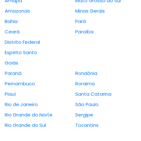
Amapá
Mato Grosso do Sul
Amazonas
Minas Gerais
Bahia
Pará
Ceará
Paraíba
Distrito Federal
Espírito Santo
Goiás
Paraná
Rondônia
Pernambuco
Roraima
Piauí
Santa Catarina
Rio de Janeiro
São Paulo
Rio Grande do Norte
Sergipe
Rio Grande do Sul
Tocantins