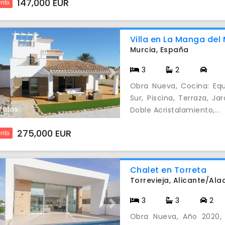
147,000 EUR
nta
Villa en La Manga del
Murcia, España
3
2
evious
Next
Obra Nueva, Cocina: Equ
Sur, Piscina, Terraza, Ja
 fotos
Doble Acristalamiento,...
275,000 EUR
nta
Chalet en Torreta
Torrevieja, Alicante/Al
3
3
2
evious
Next
Obra Nueva, Año 2020, 