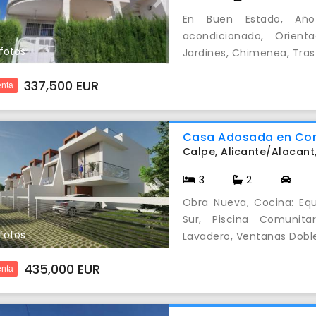
evious
Next
En Buen Estado, Año 
acondicionado, Orient
 fotos
Jardines, Chimenea, Traste
337,500 EUR
nta
Casa Adosada en Com
Calpe, Alicante/Alacant
3
2
evious
Next
Obra Nueva, Cocina: Equ
Sur, Piscina Comunitar
 fotos
Lavadero, Ventanas Doble 
435,000 EUR
nta