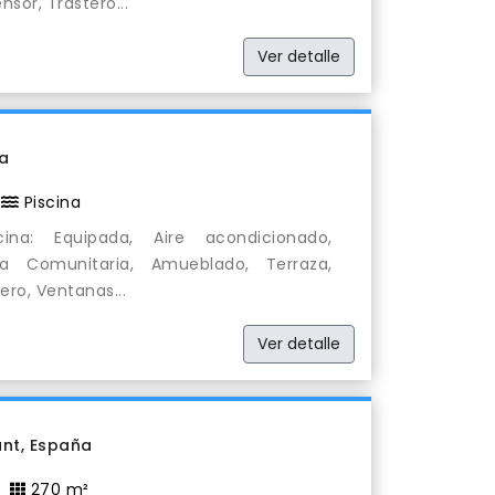
sor, Trastero...
Ver detalle
ña
Piscina
na: Equipada, Aire acondicionado,
ina Comunitaria, Amueblado, Terraza,
ero, Ventanas...
Ver detalle
ant, España
270 m²