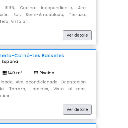
1996, Cocina: Independiente, Aire
ación Sur, Semi-Amueblado, Terraza,
ro, Vista a l...
Ver detalle
eta-Carrió-Les Bassetes
, España
140 m²
Piscina
ipada, Aire acondicionado, Orientación
ia, Terraza, Jardines, Vista al mar,
Acri...
Ver detalle