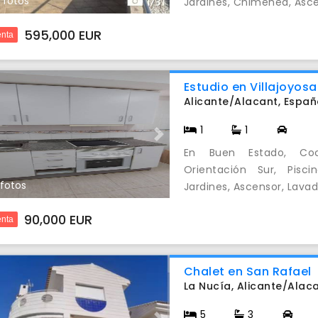
 fotos
Jardines, Chimenea, Ascen
595,000 EUR
nta
Estudio en Villajoyosa
Alicante/Alacant, Espa
1
1
evious
Next
En Buen Estado, Coci
Orientación Sur, Pisc
 fotos
Jardines, Ascensor, Lavad
90,000 EUR
nta
Chalet en San Rafael
La Nucía, Alicante/Alac
5
3