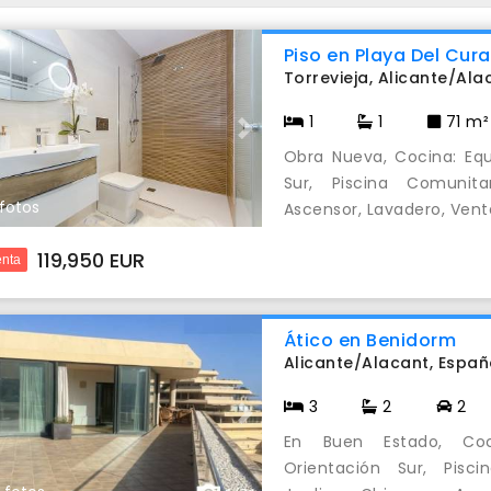
Piso en Playa Del Cura
Torrevieja, Alicante/Al
1
1
71 m²
evious
Next
Obra Nueva, Cocina: Equ
Sur, Piscina Comunita
 fotos
Ascensor, Lavadero, Vent
119,950 EUR
nta
Ático en Benidorm
Alicante/Alacant, Espa
3
2
2
evious
Next
En Buen Estado, Coci
Orientación Sur, Pisc