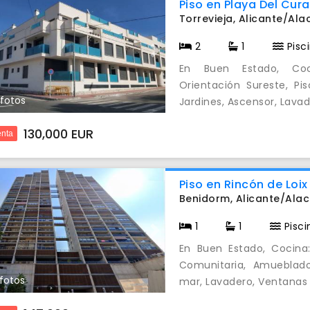
Piso en Playa Del Cura
Torrevieja, Alicante/Al
2
1
Pisc
evious
Next
En Buen Estado, Coci
Orientación Sureste, Pi
 fotos
Jardines, Ascensor, Lavade
130,000 EUR
nta
Piso en Rincón de Loix
Benidorm, Alicante/Ala
1
1
Pisci
evious
Next
En Buen Estado, Cocina:
Comunitaria, Amueblado,
 fotos
mar, Lavadero, Ventanas 