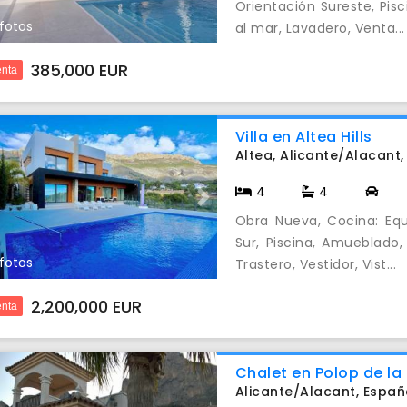
Orientación Sureste, Pisc
 fotos
al mar, Lavadero, Venta...
385,000 EUR
nta
Villa en Altea Hills
Altea, Alicante/Alacant
4
4
evious
Next
Obra Nueva, Cocina: Equ
Sur, Piscina, Amueblado,
 fotos
Trastero, Vestidor, Vist...
2,200,000 EUR
nta
Chalet en Polop de la
Alicante/Alacant, Espa