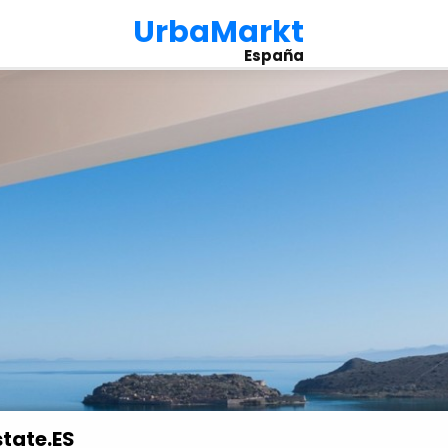
UrbaMarkt
España
tate.ES