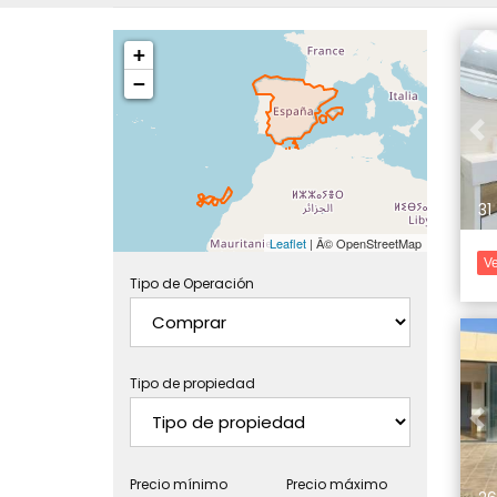
+
−
Pr
31
Leaflet
| Â© OpenStreetMap
Ve
Tipo de Operación
Tipo de propiedad
Pr
Precio mínimo
Precio máximo