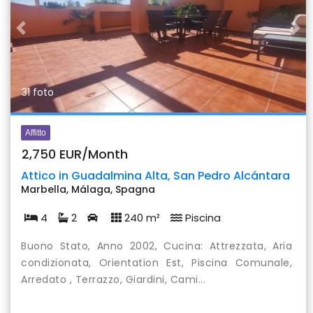
Previous
Nex
31 foto
Affitto
2,750 EUR/Month
Attico in Guadalmina Alta, San Pedro Alcántara
Marbella, Málaga, Spagna
4
2
240 m²
Piscina
Buono Stato, Anno 2002, Cucina: Attrezzata, Aria
condizionata, Orientation Est, Piscina Comunale,
Arredato , Terrazzo, Giardini, Cami...