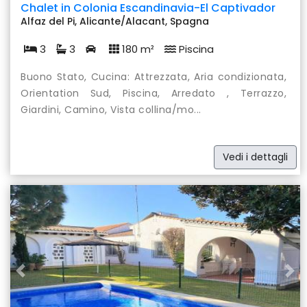
Chalet in Colonia Escandinavia-El Captivador
Alfaz del Pi, Alicante/Alacant, Spagna
3
3
180 m²
Piscina
Buono Stato, Cucina: Attrezzata, Aria condizionata,
Orientation Sud, Piscina, Arredato , Terrazzo,
Giardini, Camino, Vista collina/mo...
Vedi i dettagli
Previous
Nex