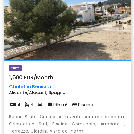
Previous
Nex
12 foto
Affitto
1,500 EUR/Month
Chalet in Benissa
Alicante/Alacant, Spagna
4
3
195 m²
Piscina
Buono Stato, Cucina: Attrezzata, Aria condizionata,
Orientation Sud, Piscina Comunale, Arredato ,
Terrazzo, Giardini, Vista collina/m...