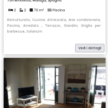
Torremolinos, Málaga, Spagna
2
2
70 m²
Piscina
Ristrutturato, Cucina: Attrezzata, Aria condizionata,
Piscina, Arredato , Terrazzo, Giardini, Griglia per
barbecue, Solarium
Vedi i dettagli
Previous
Nex