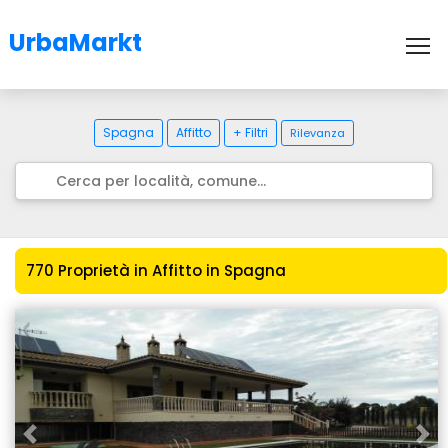
UrbaMarkt
To
Spagna
Affitto
+ Filtri
Rilevanza
770 Proprietà in Affitto in Spagna
Previous
Nex