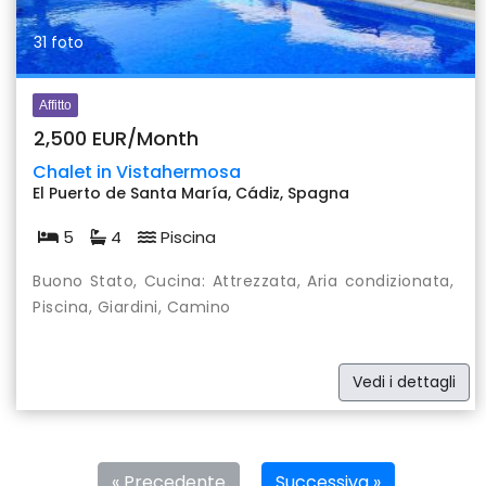
31 foto
Affitto
2,500 EUR/Month
Chalet in Vistahermosa
El Puerto de Santa María, Cádiz, Spagna
5
4
Piscina
Buono Stato, Cucina: Attrezzata, Aria condizionata,
Piscina, Giardini, Camino
Vedi i dettagli
« Precedente
Successiva »