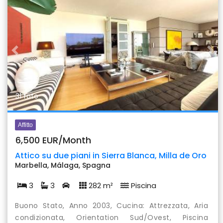
Previous
Nex
31 foto
Affitto
6,500 EUR/Month
Attico su due piani in Sierra Blanca, Milla de Oro
Marbella, Málaga, Spagna
3
3
282 m²
Piscina
Buono Stato, Anno 2003, Cucina: Attrezzata, Aria
condizionata, Orientation Sud/Ovest, Piscina