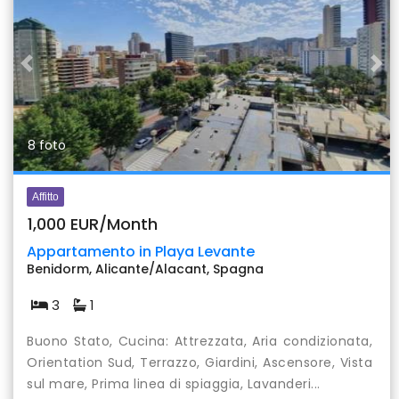
Previous
Nex
8 foto
Affitto
1,000 EUR/Month
Appartamento in Playa Levante
Benidorm, Alicante/Alacant, Spagna
3
1
Buono Stato, Cucina: Attrezzata, Aria condizionata,
Orientation Sud, Terrazzo, Giardini, Ascensore, Vista
sul mare, Prima linea di spiaggia, Lavanderi...