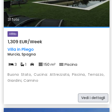
31 foto
Affitto
1,309 EUR/Week
Villa in Pliego
Murcia, Spagna
3
1
150 m²
Piscina
Buono Stato, Cucina: Attrezzata, Piscina, Terrazzo,
Giardini, Camino
Vedi i dettagli