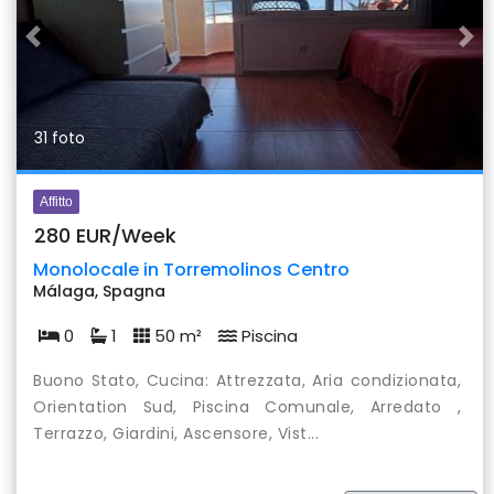
Previous
Nex
31 foto
Affitto
280 EUR/Week
Monolocale in Torremolinos Centro
Málaga, Spagna
0
1
50 m²
Piscina
Buono Stato, Cucina: Attrezzata, Aria condizionata,
Orientation Sud, Piscina Comunale, Arredato ,
Terrazzo, Giardini, Ascensore, Vist...