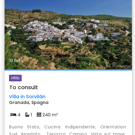
Previous
Nex
13 foto
Affitto
To consult
Villa in Sorvilán
Granada, Spagna
4
1
240 m²
Buono Stato, Cucina: Indipendente, Orientation
Sud, Arredato , Terrazzo, Camino, Vista sul mare,