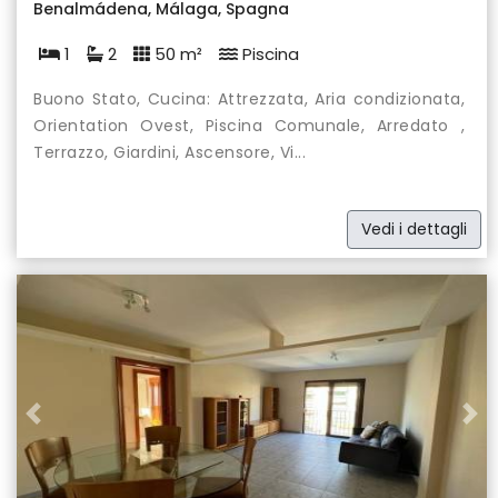
Benalmádena, Málaga, Spagna
1
2
50 m²
Piscina
Buono Stato, Cucina: Attrezzata, Aria condizionata,
Orientation Ovest, Piscina Comunale, Arredato ,
Terrazzo, Giardini, Ascensore, Vi...
Vedi i dettagli
Previous
Nex