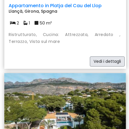
Appartamento in Platja del Cau del Llop
Llançà, Girona, Spagna
2
1
50 m²
Ristrutturato, Cucina: Attrezzata, Arredato ,
Terrazzo, Vista sul mare
Vedi i dettagli
Previous
Nex