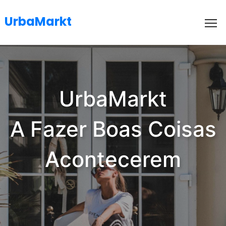
UrbaMarkt
To
UrbaMarkt
A Fazer Boas Coisas
Acontecerem