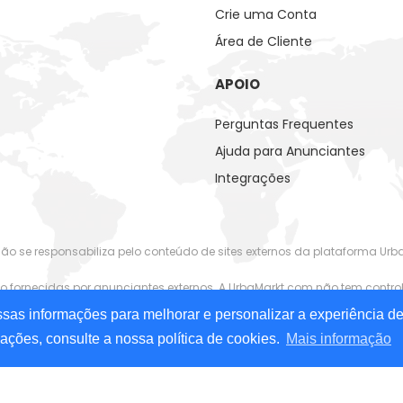
Crie uma Conta
Área de Cliente
APOIO
Perguntas Frequentes
Ajuda para Anunciantes
Integrações
não se responsabiliza pelo conteúdo de sites externos da plataforma Ur
ornecidas por anunciantes externos. A UrbaMarkt.com não tem control
os formatos (texto, imágens, vídeos), nem do conteúdo relacionado ou
as informações para melhorar e personalizar a experiência de
mações, consulte a nossa política de cookies.
Mais informação
 digital para pessoas com deficiência. Trabalhamos continuamente pa
mentários, entre em contato.