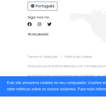
Português
Siga-nos no:
#UrbaMarkt
Termos e Condições
|
Política de Cookies
Produzido por © 2026 Emeteclass, Lda. A Emeteclass 
As informações que aparecem em UrbaMarkt.com são f
precisão das informações apresentadas, em nenhum d
Este site armazena cookies no seu computador. Usamos ess
anunciantes para fins de publicidade.
obter métricas sobre os nossos visitantes. Para mais infor
Estamos comprometidos em garantir a acessibilidade
agradecemos o feedback. Se deseja enviar o seus co