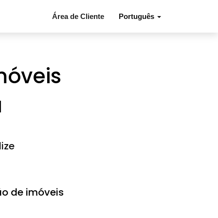
Área de Cliente
Português
móveis
a
ize
o de imóveis