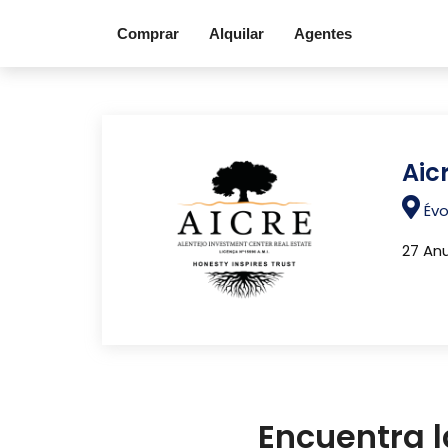
Comprar
Alquilar
Agentes
Aic
Évo
27 An
Encuentra l