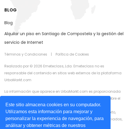
BLOG
Blog
Alquilar un piso en Santiago de Compostela y la gestión del
servicio de Internet
Términos y Condiciones
|
Política de Cookies
Realizado por © 2026 Emeteclass, Lda. Emeteclass no es
responsable del contenido en sitios web externos de la plataforma
UrbaMarkt.com
La información que aparece en UrbaMarkt.com es proporcionada
por anunciantes externos. UrbaMarkt.com no tiene control sobre el
Este sitio almacena cookies en su computador.
contenido proporcionado, ni garantiza la exactitud de la
Utilizamos esta información para mejorar y
información que se muestra en ninguno de los formatos (texto,
personalizar la experiencia de navegación, para
imágenes, videos) o contenido relacionado o recursos asociados,
análisar y obtener métricas de nuestros
proporcionados por los anunciantes con fines publicitarios.