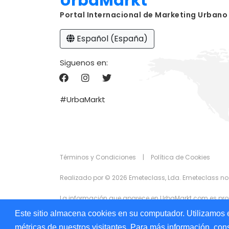
UrbaMarkt
Portal Internacional de Marketing Urbano
Español (España)
Siguenos en:
#UrbaMarkt
Términos y Condiciones
|
Política de Cookies
Realizado por © 2026 Emeteclass, Lda. Emeteclass no
La información que aparece en UrbaMarkt.com es prop
exactitud de la información que se muestra en ningun
Este sitio almacena cookies en su computador. Utilizamos e
anunciantes con fines publicitarios.
métricas de nuestros visitantes. Para más información, cons