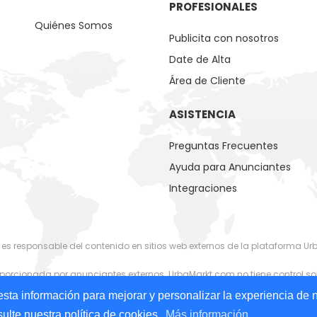
PROFESIONALES
Quiénes Somos
Publicita con nosotros
Date de Alta
Área de Cliente
ASISTENCIA
Preguntas Frecuentes
Ayuda para Anunciantes
Integraciones
 es responsable del contenido en sitios web externos de la plataforma U
orcionada por anunciantes externos. UrbaMarkt.com no tiene control sob
o de los formatos (texto, imágenes, videos) o contenido relacionado o 
sta información para mejorar y personalizar la experiencia de 
ulte nuestra política de cookies.
Más información