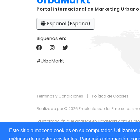
UrbaMarkt
Portal Internacional de Marketing Urbano
Español (España)
Siguenos en:
#UrbaMarkt
Términos y Condiciones
|
Política de Cookies
Realizado por © 2026 Emeteclass, Lda. Emeteclass no
La información que aparece en UrbaMarkt.com es prop
exactitud de la información que se muestra en ningun
Este sitio almacena cookies en su computador. Utilizamos e
anunciantes con fines publicitarios.
métricas de nuestros visitantes. Para más información, cons