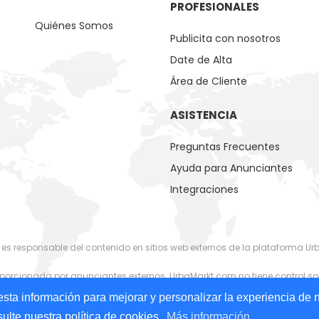
PROFESIONALES
Quiénes Somos
Publicita con nosotros
Date de Alta
Área de Cliente
ASISTENCIA
Preguntas Frecuentes
Ayuda para Anunciantes
Integraciones
 es responsable del contenido en sitios web externos de la plataforma U
orcionada por anunciantes externos. UrbaMarkt.com no tiene control sob
o de los formatos (texto, imágenes, videos) o contenido relacionado o 
sta información para mejorar y personalizar la experiencia de 
ulte nuestra política de cookies.
Más información