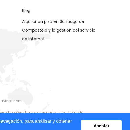
Blog
Alquilar un piso en Santiago de
Compostela y la gestión del servicio
de Internet
rbaMarkt.com
re el contenido proporcionado, ni garantiza la
recursos asociados, proporcionados por los
navegación, para análisar y obtener
Aceptar