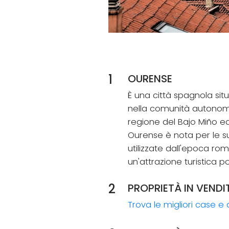
1
OURENSE
È una città spagnola sit
nella comunità autonoma 
regione del Bajo Miño ed 
Ourense è nota per le 
utilizzate dall'epoca r
un'attrazione turistica p
2
PROPRIETÀ IN VENDI
Trova le migliori case 