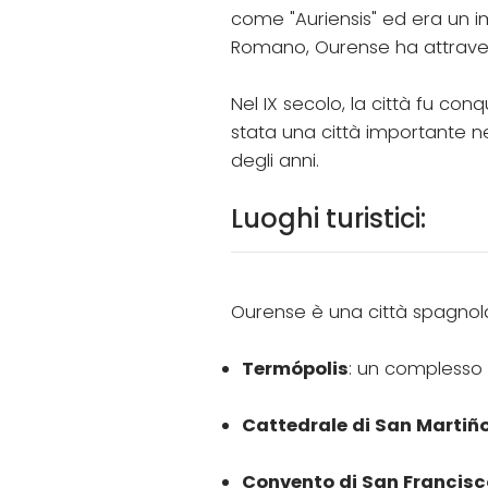
come "Auriensis" ed era un 
Romano, Ourense ha attraversat
Nel IX secolo, la città fu con
stata una città importante n
degli anni.
Luoghi turistici:
Ourense è una città spagnola c
Termópolis
: un complesso 
Cattedrale di San Martiñ
Convento di San Francisc