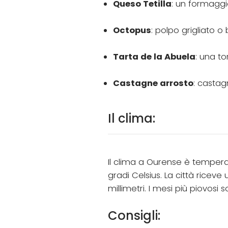
Queso Tetilla
: un formaggi
Octopus
: polpo grigliato o
Tarta de la Abuela
: una t
Castagne arrosto
: castag
Il clima:
Il clima a Ourense è tempera
gradi Celsius. La città ricev
millimetri. I mesi più piovos
Consigli: