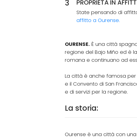
3
PROPRIETÀ IN AFFIT
State pensando di affit
affitto a Ourense.
OURENSE.
È una città spagnol
regione del Bajo Miño ed è la
romana e continuano ad esser
La città è anche famosa per i 
e il Convento di San Francis
e di servizi per la regione.
La storia:
Ourense è una città con una 