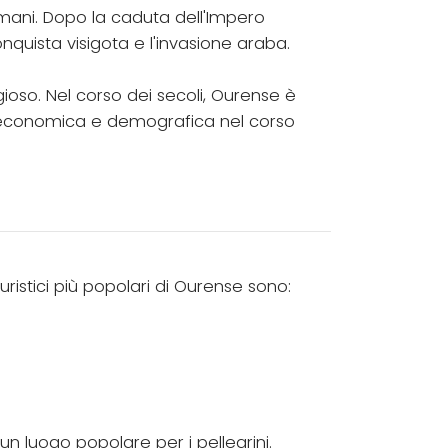
mani. Dopo la caduta dell'Impero
nquista visigota e l'invasione araba.
igioso. Nel corso dei secoli, Ourense è
ta economica e demografica nel corso
uristici più popolari di Ourense sono:
un luogo popolare per i pellegrini.