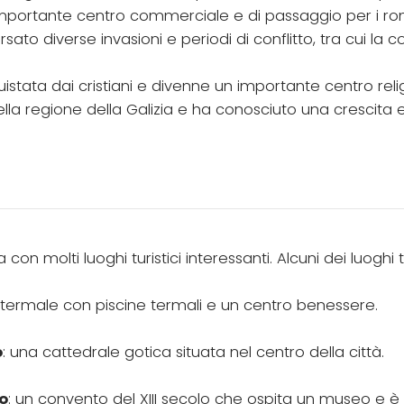
importante centro commerciale e di passaggio per i ro
o diverse invasioni e periodi di conflitto, tra cui la co
quistata dai cristiani e divenne un importante centro rel
ella regione della Galizia e ha conosciuto una cresci
on molti luoghi turistici interessanti. Alcuni dei luoghi t
termale con piscine termali e un centro benessere.
o
: una cattedrale gotica situata nel centro della città.
o
: un convento del XIII secolo che ospita un museo e è 