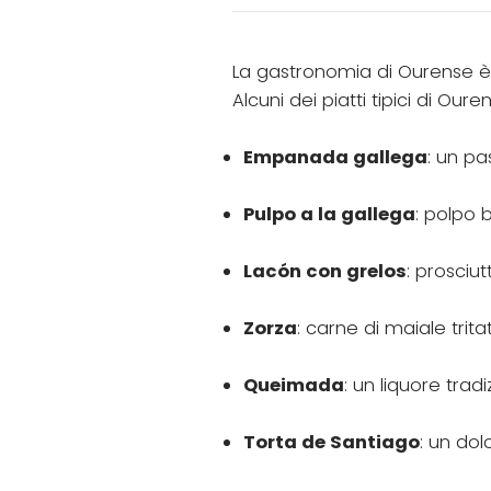
La gastronomia di Ourense è m
Alcuni dei piatti tipici di Our
Empanada gallega
: un pa
Pulpo a la gallega
: polpo b
Lacón con grelos
: prosciut
Zorza
: carne di maiale trit
Queimada
: un liquore trad
Torta de Santiago
: un do