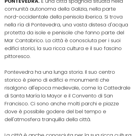
PONTEVEDRA.
È una città spagnola situata nella
comunità autonoma della Galizia, nella parte
nord-occidentale della penisola iberica. Si trova
nella ría di Pontevedra, una vasta distesa d'acqua
protetta da isole e penisole che fanno parte del
Mar Cantabrico. La città è conosciuta per i suoi
edifici storici, la sua ricca cultura e il suo fascino
pittoresco.
Pontevedra ha una lunga storia. Il suo centro
storico è pieno di edifici e monumenti che
risalgono all'epoca medievale, come la Cattedrale
di Santa María la Mayor e il Convento di San
Francisco. Ci sono anche molti parchi e piazze
dove è possibile godere del bel tempo e
dell'atmosfera tranquilla della città.
La città è anche conosciuta per la sua ricca cultura