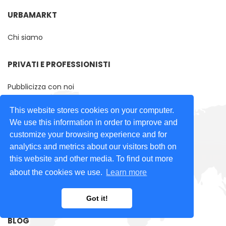
URBAMARKT
Chi siamo
PRIVATI ​​E PROFESSIONISTI
Pubblicizza con noi
Registrati
This website stores cookies on your computer.
Accedi
We use this information in order to improve and
customize your browsing experience and for
AIUTO E ASSISTENZA
analytics and metrics about our visitors both on
this website and other media. To find out more
Domande Frequenti (FAQ)
about the cookies we use.
Learn more
Aiuto per gli Inserzionisti
Integrazioni
Got it!
BLOG