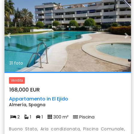
Previous
Nex
31 foto
Vendita
168,000 EUR
Appartamento in El Ejido
Almería, Spagna
2
1
1
300 m²
Piscina
Buono Stato, Aria condizionata, Piscina Comunale,