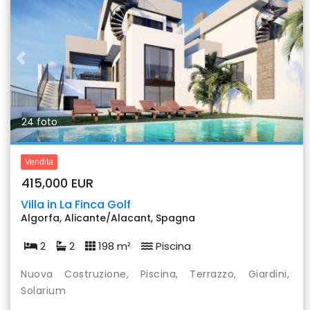
Previous
Nex
24 foto
Vendita
415,000 EUR
Villa in La Finca Golf
Algorfa, Alicante/Alacant, Spagna
2
2
198 m²
Piscina
Nuova Costruzione, Piscina, Terrazzo, Giardini,
Solarium