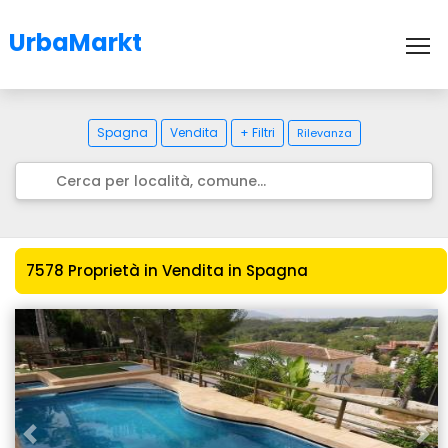
UrbaMarkt
To
Spagna
Vendita
+ Filtri
Rilevanza
7578 Proprietà in Vendita in Spagna
Previous
Nex