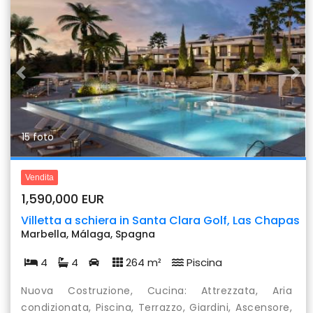
Previous
Nex
15 foto
Vendita
1,590,000 EUR
Villetta a schiera in Santa Clara Golf, Las Chapas
Marbella, Málaga, Spagna
4
4
264 m²
Piscina
Nuova Costruzione, Cucina: Attrezzata, Aria
condizionata, Piscina, Terrazzo, Giardini, Ascensore,