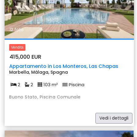
Previous
Nex
12 foto
Vendita
415,000 EUR
Appartamento in Los Monteros, Las Chapas
Marbella, Málaga, Spagna
2
2
103 m²
Piscina
Buono Stato, Piscina Comunale
Vedi i dettagli