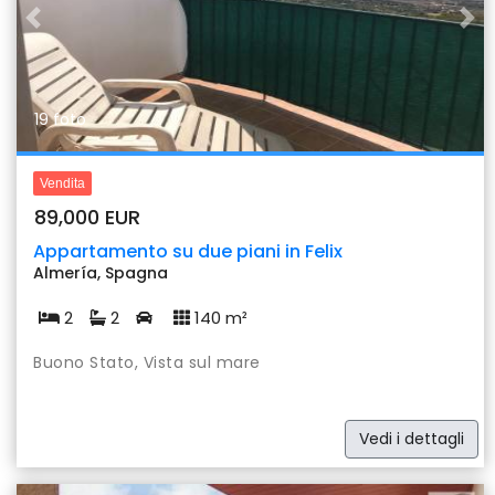
Previous
Nex
19 foto
Vendita
89,000 EUR
Appartamento su due piani in Felix
Almería, Spagna
2
2
140 m²
Buono Stato, Vista sul mare
Vedi i dettagli