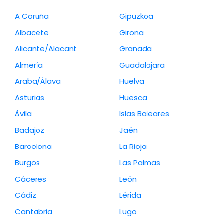
A Coruña
Gipuzkoa
Albacete
Girona
Alicante/Alacant
Granada
Almería
Guadalajara
Araba/Álava
Huelva
Asturias
Huesca
Ávila
Islas Baleares
Badajoz
Jaén
Barcelona
La Rioja
Burgos
Las Palmas
Cáceres
León
Cádiz
Lérida
Cantabria
Lugo