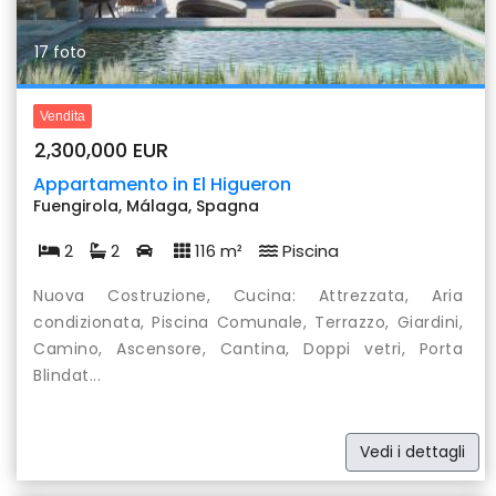
17 foto
Vendita
2,300,000 EUR
Appartamento in El Higueron
Fuengirola, Málaga, Spagna
2
2
116 m²
Piscina
Nuova Costruzione, Cucina: Attrezzata, Aria
condizionata, Piscina Comunale, Terrazzo, Giardini,
Camino, Ascensore, Cantina, Doppi vetri, Porta
Blindat...
Vedi i dettagli