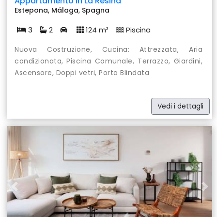
Appartamento in La Resina
Estepona, Málaga, Spagna
3
2
124 m²
Piscina
Nuova Costruzione, Cucina: Attrezzata, Aria
condizionata, Piscina Comunale, Terrazzo, Giardini,
Ascensore, Doppi vetri, Porta Blindata
Vedi i dettagli
Previous
Nex