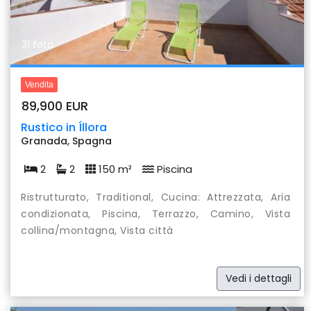
31 foto
Vendita
89,900 EUR
Rustico in Íllora
Granada, Spagna
2
2
150 m²
Piscina
Ristrutturato, Traditional, Cucina: Attrezzata, Aria
condizionata, Piscina, Terrazzo, Camino, Vista
collina/montagna, Vista città
Vedi i dettagli