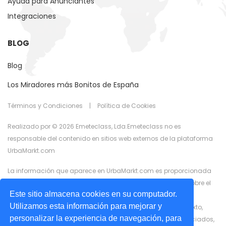
Ayuda para Anunciantes
Integraciones
BLOG
Blog
Los Miradores más Bonitos de España
Términos y Condiciones
|
Política de Cookies
Realizado por © 2026 Emeteclass, Lda.Emeteclass no es
responsable del contenido en sitios web externos de la plataforma
UrbaMarkt.com
La información que aparece en UrbaMarkt.com es proporcionada
por anunciantes externos. UrbaMarkt.com no tiene control sobre el
Este sitio almacena cookies en su computador.
contenido proporcionado, ni garantiza la exactitud de la
Utilizamos esta información para mejorar y
información que se muestra en ninguno de los formatos (texto,
personalizar la experiencia de navegación, para
imágenes, videos) o contenido relacionado o recursos asociados,