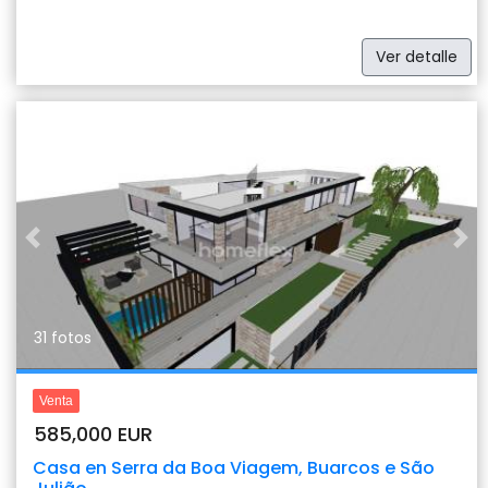
Ver detalle
Previous
Nex
31 fotos
Venta
585,000 EUR
Casa en Serra da Boa Viagem, Buarcos e São