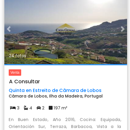
Previous
Nex
24 fotos
Venta
A Consultar
Quinta en Estreito de Câmara de Lobos
Câmara de Lobos, Ilha da Madeira, Portugal
3
4
2
197 m²
En Buen Estado, Año 2016, Cocina: Equipada,
Orientación Sur, Terraza, Barbacoa, Vista a la