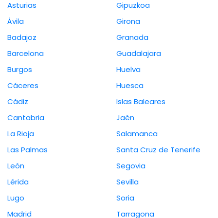
Asturias
Gipuzkoa
Ávila
Girona
Badajoz
Granada
Barcelona
Guadalajara
Burgos
Huelva
Cáceres
Huesca
Cádiz
Islas Baleares
Cantabria
Jaén
La Rioja
Salamanca
Las Palmas
Santa Cruz de Tenerife
León
Segovia
Lérida
Sevilla
Lugo
Soria
Madrid
Tarragona