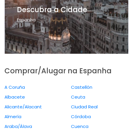
Descubra a Cidade
Espanha
Comprar/Alugar na Espanha
A Coruña
Castellón
Albacete
Ceuta
Alicante/Alacant
Ciudad Real
Almería
Córdoba
Araba/Álava
Cuenca