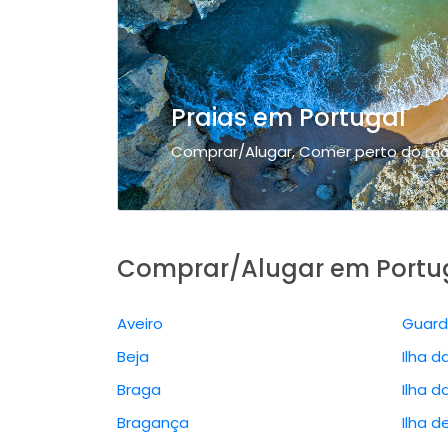
Praias em Portugal
Comprar/Alugar, Comer perto do ma
Comprar/Alugar em Portu
Aveiro
Guar
Beja
Ilha d
Braga
Ilha d
Bragança
Ilha d