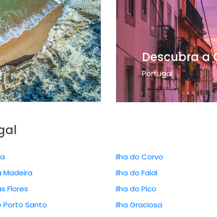
Descubra a 
r
Portugal
gal
da
Ilha do Corvo
a Madeira
Ilha do Faial
as Flores
Ilha do Pico
e Porto Santo
Ilha Graciosa