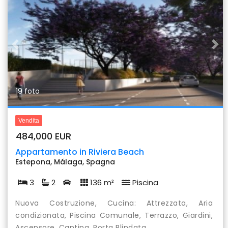
Previous
Nex
19 foto
Vendita
484,000 EUR
Appartamento in Riviera Beach
Estepona, Málaga, Spagna
3
2
136 m²
Piscina
Nuova Costruzione, Cucina: Attrezzata, Aria
condizionata, Piscina Comunale, Terrazzo, Giardini,
Ascensore, Cantina, Porta Blindata