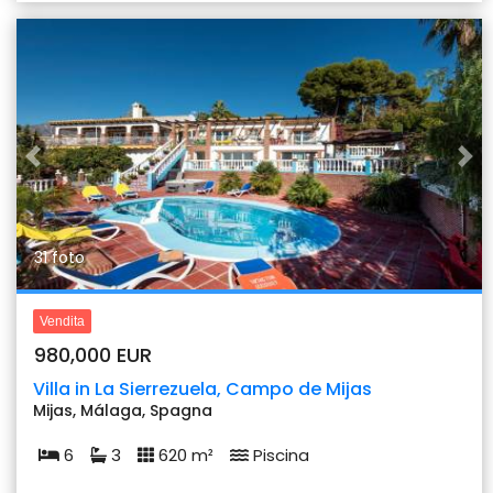
Previous
Nex
31 foto
Vendita
980,000 EUR
Villa in La Sierrezuela, Campo de Mijas
Mijas, Málaga, Spagna
6
3
620 m²
Piscina