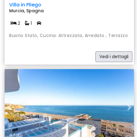
Villa in Pliego
Murcia, Spagna
2
1
Buono Stato, Cucina: Attrezzata, Arredato , Terrazzo
Vedi i dettagli
Previous
Nex
8 foto