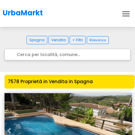
UrbaMarkt
To
Spagna
Vendita
+ Filtri
Rilevanza
7578 Proprietà in Vendita in Spagna
Previous
Nex