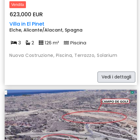
Vendita
623,000 EUR
Villa in El Pinet
Elche, Alicante/Alacant, Spagna
3
2
126 m²
Piscina
Nuova Costruzione, Piscina, Terrazzo, Solarium
Vedi i dettagli
Previous
Nex