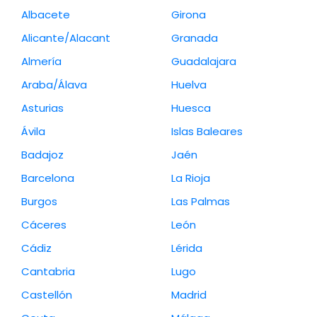
Albacete
Girona
Alicante/Alacant
Granada
Almería
Guadalajara
Araba/Álava
Huelva
Asturias
Huesca
Ávila
Islas Baleares
Badajoz
Jaén
Barcelona
La Rioja
Burgos
Las Palmas
Cáceres
León
Cádiz
Lérida
Cantabria
Lugo
Castellón
Madrid