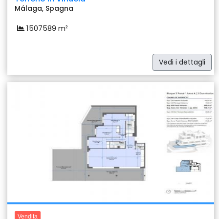
Málaga, Spagna
1507589 m²
Vedi i dettagli
Previous
Nex
31 foto
Vendita