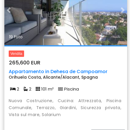
Previous
Nex
19 foto
Vendita
265,600 EUR
Appartamento in Dehesa de Campoamor
Orihuela Costa, Alicante/Alacant, Spagna
2
2
101 m²
Piscina
Nuova Costruzione, Cucina: Attrezzata, Piscina
Comunale, Terrazzo, Giardini, Sicurezza privata,
Vista sul mare, Solarium