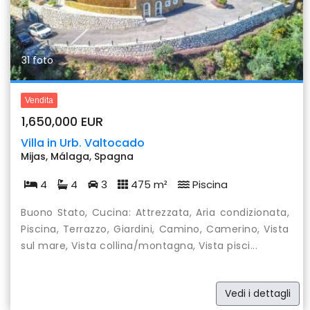
Previous
Nex
31 foto
Vendita
1,650,000 EUR
Villa in Urb. Valtocado
Mijas, Málaga, Spagna
4
4
3
475 m²
Piscina
Buono Stato, Cucina: Attrezzata, Aria condizionata,
Piscina, Terrazzo, Giardini, Camino, Camerino, Vista
sul mare, Vista collina/montagna, Vista pisci...
Vedi i dettagli