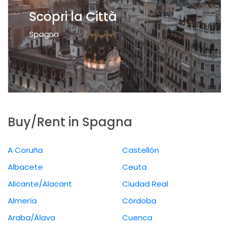
Scopri la Città
Spagna
Buy/Rent in Spagna
A Coruña
Castellón
Albacete
Ceuta
Alicante/Alacant
Ciudad Real
Almería
Córdoba
Araba/Álava
Cuenca