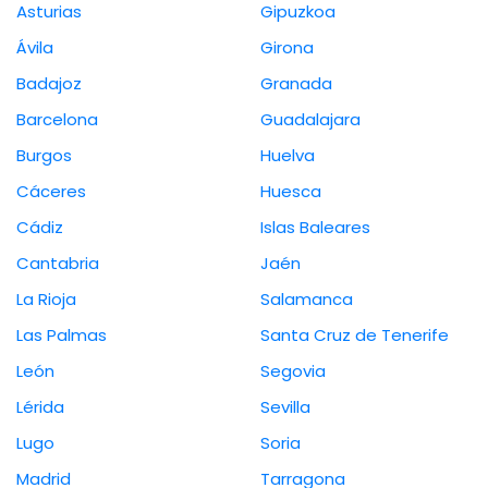
Asturias
Gipuzkoa
Ávila
Girona
Badajoz
Granada
Barcelona
Guadalajara
Burgos
Huelva
Cáceres
Huesca
Cádiz
Islas Baleares
Cantabria
Jaén
La Rioja
Salamanca
Las Palmas
Santa Cruz de Tenerife
León
Segovia
Lérida
Sevilla
Lugo
Soria
Madrid
Tarragona