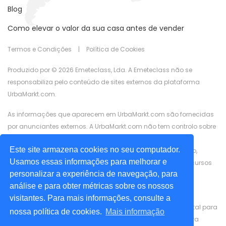
Blog
Como elevar o valor da sua casa antes de vender
Termos e Condições
|
Política de Cookies
Produzido por © 2026 Emeteclass, Lda. A Emeteclass não se
responsabiliza pelo conteúdo de sites externos da plataforma
UrbaMarkt.com.
As informações que aparecem em UrbaMarkt.com são fornecidas
por anunciantes externos. A UrbaMarkt.com não tem controlo sobre
o conteúdo disponiblizado, nem garante a precisão das
Este site armazena cookies no seu computador.
informações apresentadas, em nenhum dos formatos (texto,
Usamos essas informações para melhorar e
imágens, vídeos), nem do conteúdo relacionado ou dos recursos
personalizar a experiência de navegação, para
associados, fornecidos pelos anunciantes para fins de
análise e para obter métricas sobre os nossos
publicidade.
visitantes. Para mais informações, consulte a
Estamos comprometidos em garantir a acessibilidade digital para
nossa política de cookies.
Mais informação
pessoas com deficiência. Trabalhamos continuamente para