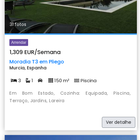
31 fotos
Arrendar
1,309 EUR/Semana
Moradia T3 em Pliego
Murcia, Espanha
3
1
150 m²
Piscina
Em Bom Estado, Cozinha: Equipada, Piscina,
Terraço, Jardins, Lareira
Ver detalhe