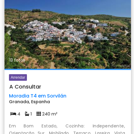
Previous
Nex
13 fotos
Arrendar
A Consultar
Moradia T4 em Sorvilán
Granada, Espanha
4
1
240 m²
Em Bom Estado, Cozinha: Independente,
Orientação Sur, Mobilado, Terraço, Lareira, Vista