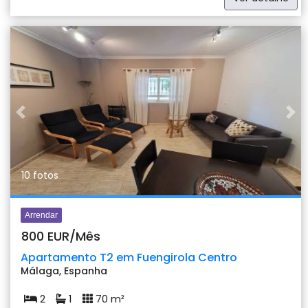
Previous
Nex
10 fotos
Arrendar
800 EUR/Mês
Apartamento T2 em Fuengirola Centro
Málaga, Espanha
2
1
70 m²