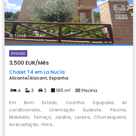
Previous
Nex
16 fotos
Arrendar
3,500 EUR/Mês
Chalet T4 em La Nucía
Alicante/Alacant, Espanha
4
3
2
185 m²
Piscina
Em Bom Estado, Cozinha: Equipada, Ar
condicionado, Orientação Sudeste, Piscina,
Mobilado, Terraço, Jardins, Lareira, Churrasqueira,
Arrecadação, Vista...