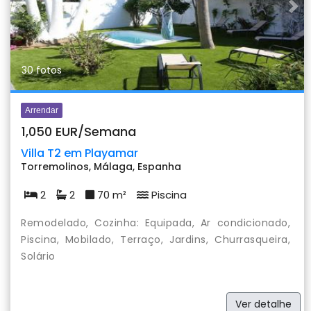
Previous
Nex
30 fotos
Arrendar
1,050 EUR/Semana
Villa T2 em Playamar
Torremolinos, Málaga, Espanha
2
2
70 m²
Piscina
Remodelado, Cozinha: Equipada, Ar condicionado,
Piscina, Mobilado, Terraço, Jardins, Churrasqueira,
Solário
Ver detalhe