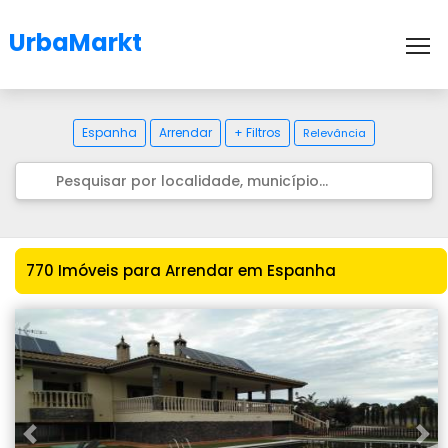
UrbaMarkt
To
Espanha
Arrendar
+ Filtros
Relevância
770 Imóveis para Arrendar em Espanha
Previous
Nex