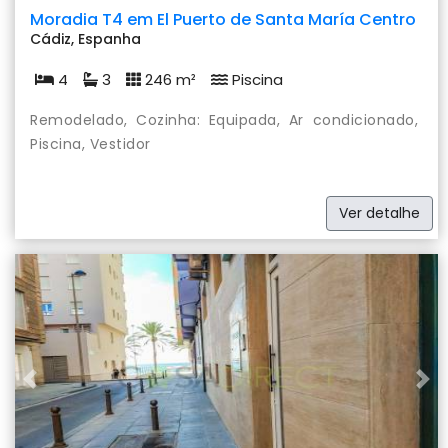
Moradia T4 em El Puerto de Santa María Centro
Cádiz, Espanha
4
3
246 m²
Piscina
Remodelado, Cozinha: Equipada, Ar condicionado,
Piscina, Vestidor
Ver detalhe
Previous
Nex