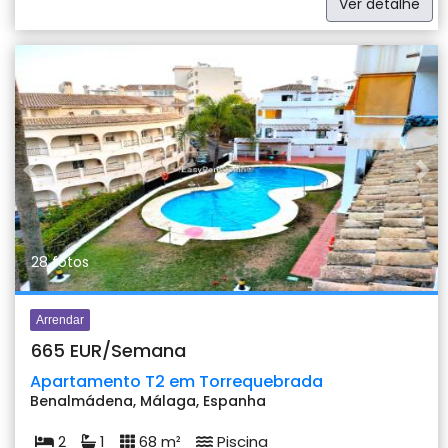
Ver detalhe
Previous
Nex
28 fotos
Arrendar
665 EUR/Semana
Apartamento T2 em Torrequebrada
Benalmádena, Málaga, Espanha
2
1
68 m²
Piscina