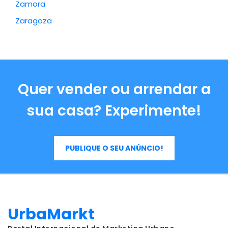
Zamora
Zaragoza
Quer vender ou arrendar a
sua casa? Experimente!
PUBLIQUE O SEU ANÚNCIO!
UrbaMarkt