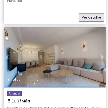
Elevador
Ver detalhe
Previous
Nex
31 fotos
Arrendar
5 EUR/Mês