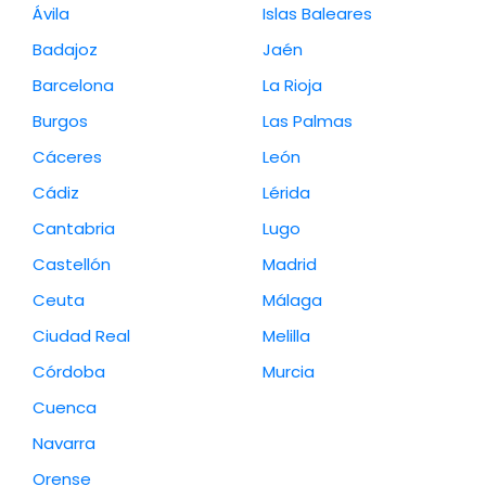
Ávila
Islas Baleares
Badajoz
Jaén
Barcelona
La Rioja
Burgos
Las Palmas
Cáceres
León
Cádiz
Lérida
Cantabria
Lugo
Castellón
Madrid
Ceuta
Málaga
Ciudad Real
Melilla
Córdoba
Murcia
Cuenca
Navarra
Orense