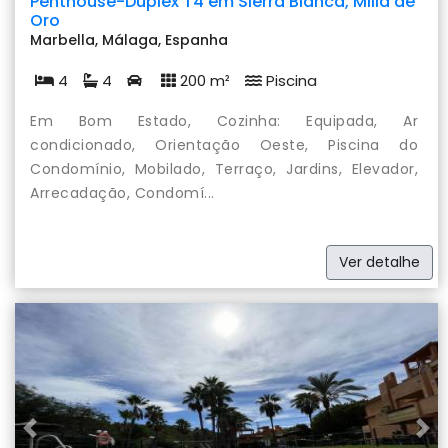
Penthouse-Duplex T4 em Sierra Blanca, Milla de
Oro
Marbella, Málaga, Espanha
4
4
200 m²
Piscina
Em Bom Estado, Cozinha: Equipada, Ar
condicionado, Orientação Oeste, Piscina do
Condomínio, Mobilado, Terraço, Jardins, Elevador,
Arrecadação, Condomí...
Ver detalhe
Previous
Nex