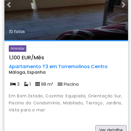
Previous
Nex
10 fotos
Arrendar
1,100 EUR/Mês
Apartamento T3 em Torremolinos Centro
Málaga, Espanha
3
1
98 m²
Piscina
Em Bom Estado, Cozinha: Equipada, Orientação Sur,
Piscina do Condomínio, Mobilado, Terraço, Jardins,
Vista para o mar
Ver detalhe