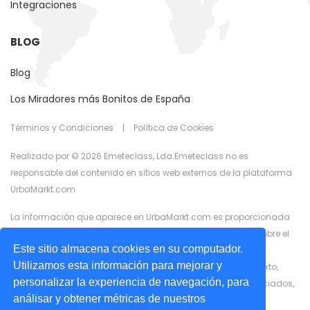
Integraciones
BLOG
Blog
Los Miradores más Bonitos de España
Términos y Condiciones
|
Política de Cookies
Realizado por © 2026 Emeteclass, Lda.Emeteclass no es
responsable del contenido en sitios web externos de la plataforma
UrbaMarkt.com
La información que aparece en UrbaMarkt.com es proporcionada
por anunciantes externos. UrbaMarkt.com no tiene control sobre el
Este sitio almacena cookies en su computador.
contenido proporcionado, ni garantiza la exactitud de la
Utilizamos esta información para mejorar y
información que se muestra en ninguno de los formatos (texto,
personalizar la experiencia de navegación, para
imágenes, videos) o contenido relacionado o recursos asociados,
análisar y obtener métricas de nuestros
proporcionados por los anunciantes con fines publicitarios.