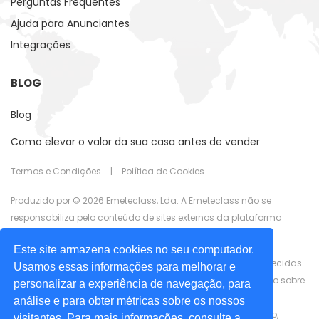
Perguntas Frequentes
Ajuda para Anunciantes
Integrações
BLOG
Blog
Como elevar o valor da sua casa antes de vender
Termos e Condições
|
Política de Cookies
Produzido por © 2026 Emeteclass, Lda. A Emeteclass não se
responsabiliza pelo conteúdo de sites externos da plataforma
UrbaMarkt.com.
Este site armazena cookies no seu computador.
As informações que aparecem em UrbaMarkt.com são fornecidas
Usamos essas informações para melhorar e
por anunciantes externos. A UrbaMarkt.com não tem controlo sobre
personalizar a experiência de navegação, para
o conteúdo disponiblizado, nem garante a precisão das
análise e para obter métricas sobre os nossos
informações apresentadas, em nenhum dos formatos (texto,
visitantes. Para mais informações, consulte a