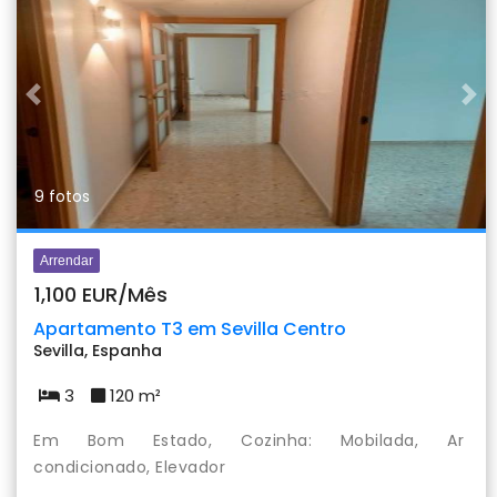
Previous
Nex
9 fotos
Arrendar
1,100 EUR/Mês
Apartamento T3 em Sevilla Centro
Sevilla, Espanha
3
120 m²
Em Bom Estado, Cozinha: Mobilada, Ar
condicionado, Elevador