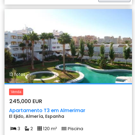
Previous
Nex
13 fotos
Venda
245,000 EUR
Apartamento T3 em Almerimar
El Ejido, Almería, Espanha
3
2
120 m²
Piscina