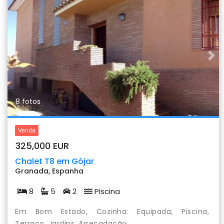
Previous
Nex
8 fotos
Venda
325,000 EUR
Chalet T8 em Gójar
Granada, Espanha
8
5
2
Piscina
Em Bom Estado, Cozinha: Equipada, Piscina,
Terraço, Jardins, Arrecadação