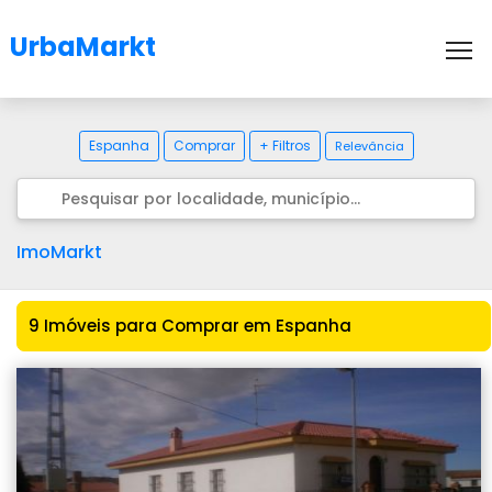
UrbaMarkt
To
Espanha
Comprar
+ Filtros
Relevância
ImoMarkt
9 Imóveis para Comprar em Espanha