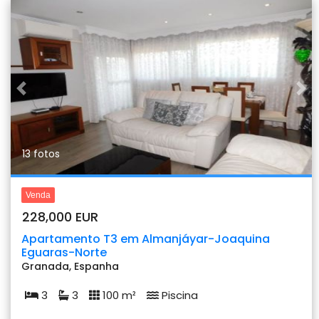
Previous
Nex
13 fotos
Venda
228,000 EUR
Apartamento T3 em Almanjáyar-Joaquina
Eguaras-Norte
Granada, Espanha
3
3
100 m²
Piscina